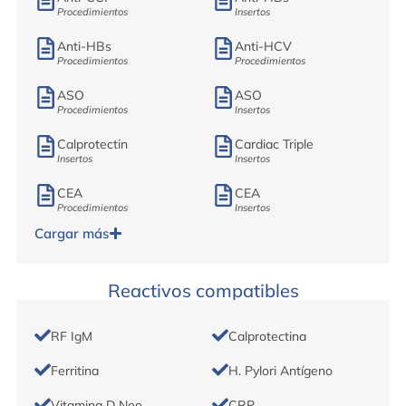
Procedimientos
Insertos
Anti-HBs
Anti-HCV
Procedimientos
Procedimientos
ASO
ASO
Procedimientos
Insertos
Calprotectin
Cardiac Triple
Insertos
Insertos
CEA
CEA
Procedimientos
Insertos
Cargar más
Reactivos compatibles
RF IgM
Calprotectina
Ferritina
H. Pylori Antígeno
Vitamina D Neo
CRP