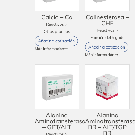
Calcio – Ca
Colinesterasa –
CHE
Reactivos
>
Reactivos
>
Otras pruebas
Función del hígado
Añadir a cotización
Añadir a cotización
Más información
Más información
Alanina
Alanina
Aminotransferasa
Aminotransferas
– GPT/ALT
BR – ALT/TGP
BR
Reactivos
>