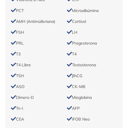
PCT
Microalbúmina
AMH (Antimülleriana)
Cortisol
FSH
LH
PRL
Progesterona
T3
T4
T4 Libre
Testosterona
TSH
βhCG
ASO
CK-MB
Dímero-D
Mioglobina
Tn-I
AFP
CEA
iFOB Neo