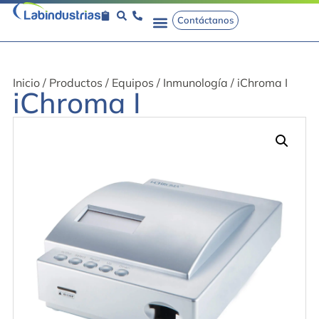
Contáctanos
Inicio
/
Productos
/
Equipos
/
Inmunología
/ iChroma I
iChroma I