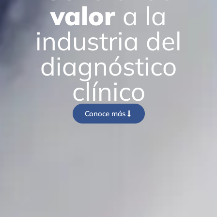
valor
a la
industria
del
diagnóstico
clínico
Conoce más