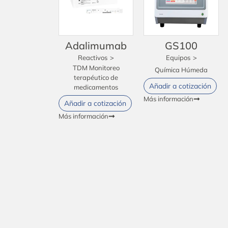
Adalimumab
GS100
Reactivos
>
Equipos
>
TDM Monitoreo
Química Húmeda
terapéutico de
Añadir a cotización
medicamentos
Más información
Añadir a cotización
Más información