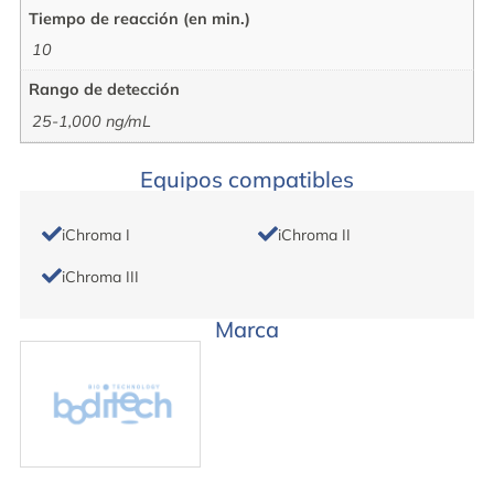
Tiempo de reacción (en min.)
10
Rango de detección
25-1,000 ng/mL
Equipos compatibles
iChroma I
iChroma II
iChroma III
Marca