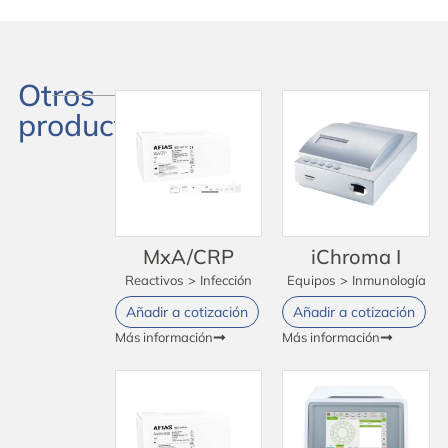
Otros
productos
MxA/CRP
iChroma I
Reactivos
>
Infección
Equipos
>
Inmunología
Añadir a cotización
Añadir a cotización
Más información
Más información