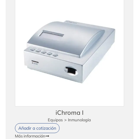
iChroma I
Equipos
>
Inmunología
Añadir a cotización
Más información