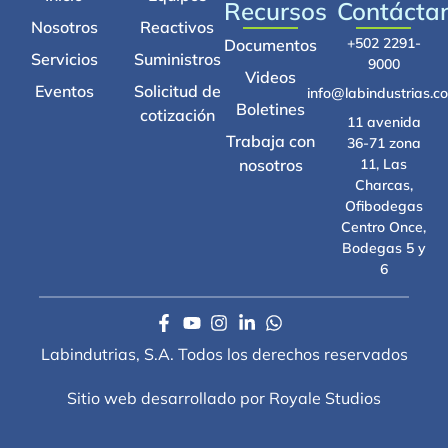
Recursos
Contácta
Nosotros
Reactivos
+502 2291-
Documentos
Servicios
Suministros
9000
Videos
Eventos
Solicitud de
info@labindustrias.c
Boletines
cotización
11 avenida
Trabaja con
36-71 zona
nosotros
11, Las
Charcas,
Ofibodegas
Centro Once,
Bodegas 5 y
6
Labindutrias, S.A. Todos los derechos reservados
Sitio web desarrollado por Royale Studios