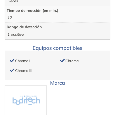
Heces
Tiempo de reacción (en min.)
12
Rango de detección
1 positivo
Equipos compatibles
iChroma I
iChroma II
iChroma III
Marca