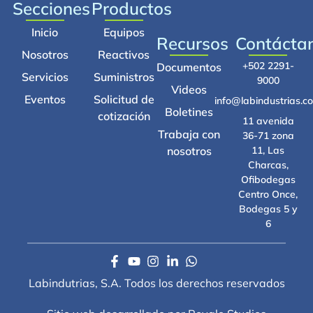
Secciones
Productos
Inicio
Equipos
Recursos
Contácta
Nosotros
Reactivos
+502 2291-
Documentos
Servicios
Suministros
9000
Videos
Eventos
Solicitud de
info@labindustrias.c
Boletines
cotización
11 avenida
Trabaja con
36-71 zona
nosotros
11, Las
Charcas,
Ofibodegas
Centro Once,
Bodegas 5 y
6
Labindutrias, S.A. Todos los derechos reservados