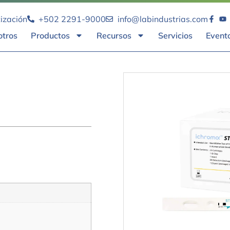
tización
+502 2291-9000
info@labindustrias.com
otros
Productos
Recursos
Servicios
Event