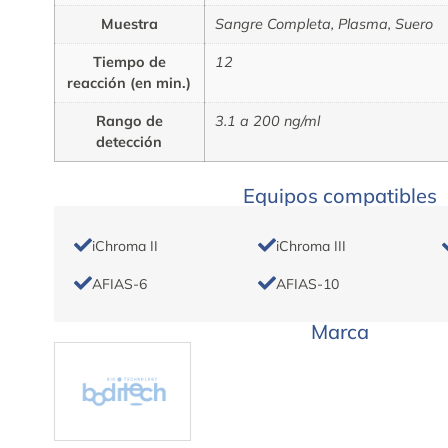
Muestra
Sangre Completa, Plasma, Suero
Tiempo de
12
reacción (en min.)
Rango de
3.1 a 200 ng/ml
detección
Equipos compatibles
iChroma II
iChroma III
AFIAS-6
AFIAS-10
Marca