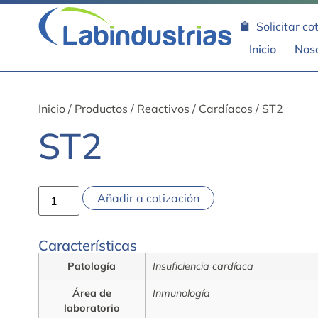
Solicitar co
Inicio
Nos
Inicio
/
Productos
/
Reactivos
/
Cardíacos
/ ST2
ST2
Añadir a cotización
Características
Patología
Insuficiencia cardíaca
Área de
Inmunología
laboratorio