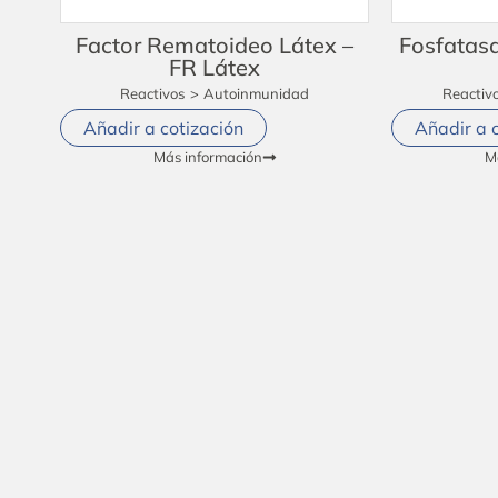
Factor Rematoideo Látex –
Fosfatasa
FR Látex
Reactivos
>
Autoinmunidad
Reactiv
Añadir a cotización
Añadir a 
Más información
M