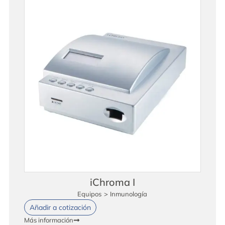
iChroma I
Equipos
>
Inmunología
Añadir a cotización
Más información