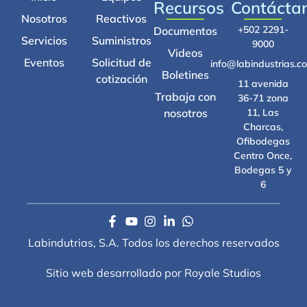
Recursos
Contácta
Nosotros
Reactivos
+502 2291-
Documentos
Servicios
Suministros
9000
Videos
Eventos
Solicitud de
info@labindustrias.c
Boletines
cotización
11 avenida
Trabaja con
36-71 zona
nosotros
11, Las
Charcas,
Ofibodegas
Centro Once,
Bodegas 5 y
6
Labindutrias, S.A. Todos los derechos reservados
Sitio web desarrollado por Royale Studios