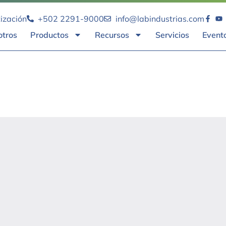
tización
+502 2291-9000
info@labindustrias.com
otros
Productos
Recursos
Servicios
Event