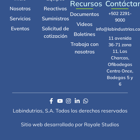
Recursos
Contácta
Nosotros
Reactivos
+502 2291-
Documentos
Servicios
Suministros
9000
Videos
Eventos
Solicitud de
info@labindustrias.c
Boletines
cotización
11 avenida
Trabaja con
36-71 zona
nosotros
11, Las
Charcas,
Ofibodegas
Centro Once,
Bodegas 5 y
6
Labindutrias, S.A. Todos los derechos reservados
Sitio web desarrollado por Royale Studios