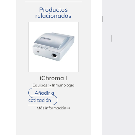
Productos
relacionados
iChroma I
Equipos
>
Inmunología
Añadir a
cotización
Más información