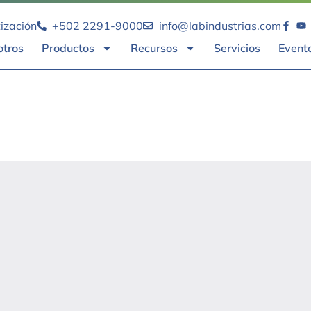
tización
+502 2291-9000
info@labindustrias.com
otros
Productos
Recursos
Servicios
Event