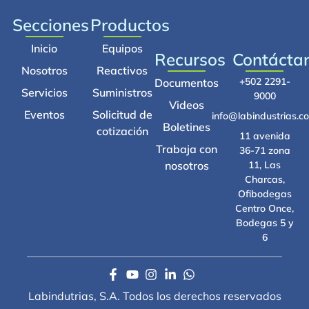
Secciones
Productos
Inicio
Equipos
Recursos
Contácta
Nosotros
Reactivos
+502 2291-
Documentos
Servicios
Suministros
9000
Videos
Eventos
Solicitud de
info@labindustrias.c
Boletines
cotización
11 avenida
Trabaja con
36-71 zona
nosotros
11, Las
Charcas,
Ofibodegas
Centro Once,
Bodegas 5 y
6
Labindutrias, S.A. Todos los derechos reservados