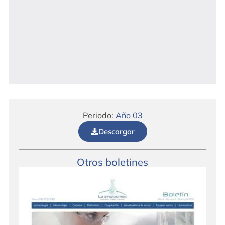
Periodo:
Año 03
Descargar
Otros boletines