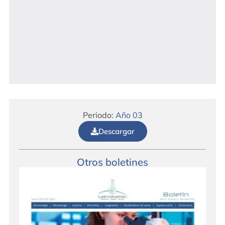
Periodo:
Año 03
Descargar
Otros boletines