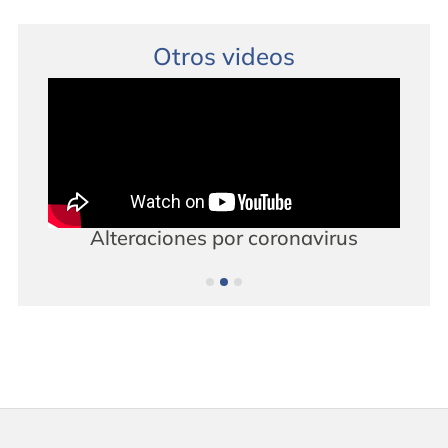
Otros videos
e®
Alteraciones por coronavirus
¡M