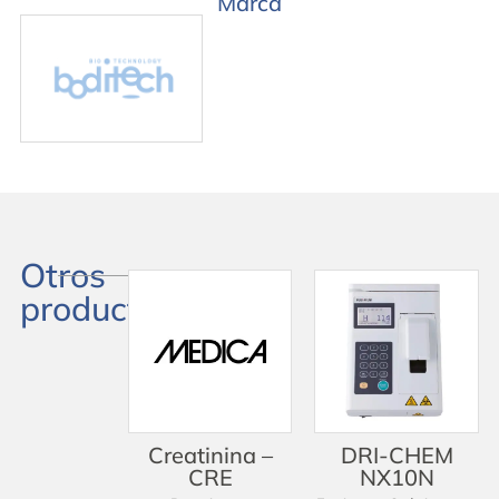
Marca
Otros
productos
Creatinina –
DRI-CHEM
CRE
NX10N