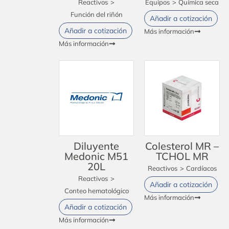
Reactivos
>
Equipos
>
Química seca
Función del riñón
Añadir a cotización
Añadir a cotización
Más información
Más información
Diluyente
Colesterol MR –
Medonic M51
TCHOL MR
20L
Reactivos
>
Cardíacos
Reactivos
>
Añadir a cotización
Conteo hematológico
Más información
Añadir a cotización
Más información