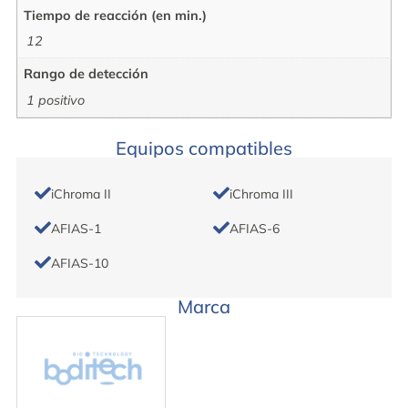
Tiempo de reacción (en min.)
12
Rango de detección
1 positivo
Equipos compatibles
iChroma II
iChroma III
AFIAS-1
AFIAS-6
AFIAS-10
Marca