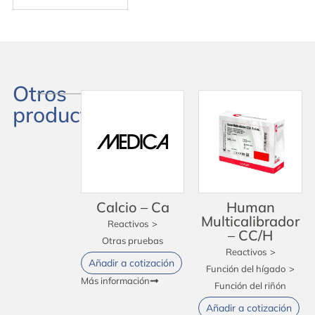
Otros
productos
Calcio – Ca
Human
Multicalibrador
Reactivos
>
– CC/H
Otras pruebas
Reactivos
>
Añadir a cotización
Función del hígado
>
Más información
Función del riñón
Añadir a cotización