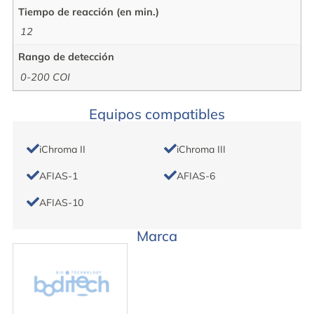
Tiempo de reacción (en min.)
12
Rango de detección
0-200 COI
Equipos compatibles
iChroma II
iChroma III
AFIAS-1
AFIAS-6
AFIAS-10
Marca