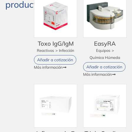
productos
Toxo IgG/IgM
EasyRA
Reactivos
>
Infección
Equipos
>
Química Húmeda
Añadir a cotización
Añadir a cotización
Más información
Más información