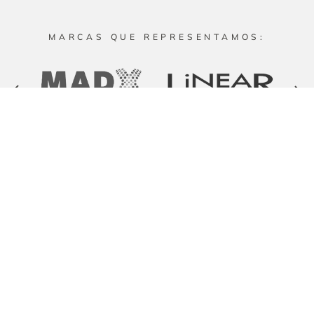
MARCAS QUE REPRESENTAMOS:
Secciones
Productos
Inicio
Equipos
Recursos
Contácta
Nosotros
Reactivos
+502 2291-
Documentos
Servicios
Suministros
9000
Videos
Eventos
Solicitud de
info@labindustrias.c