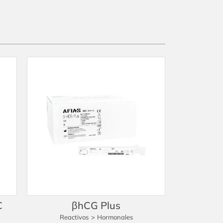
C
βhCG Plus
Reactivos
>
Hormonales