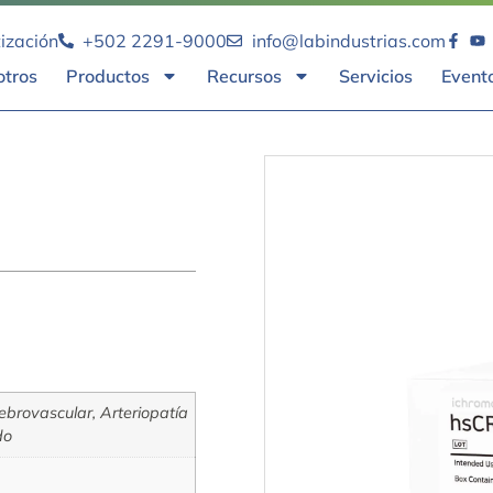
tización
+502 2291-9000
info@labindustrias.com
otros
Productos
Recursos
Servicios
Event
ebrovascular, Arteriopatía
do