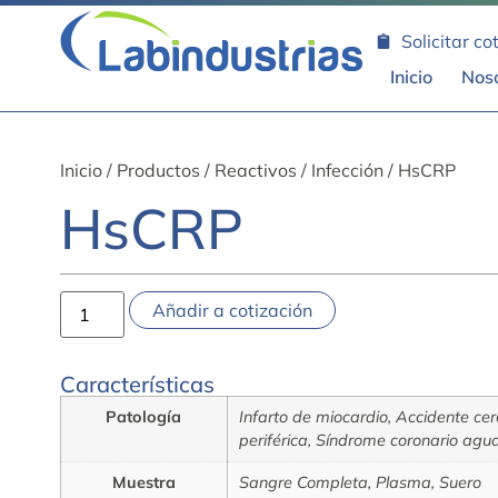
Solicitar co
Inicio
Nos
Inicio
/
Productos
/
Reactivos
/
Infección
/ HsCRP
HsCRP
Añadir a cotización
Características
Patología
Infarto de miocardio, Accidente cer
periférica, Síndrome coronario agu
Muestra
Sangre Completa, Plasma, Suero