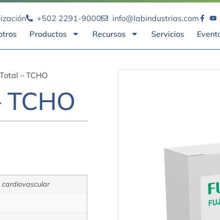
tización
+502 2291-9000
info@labindustrias.com
otros
Productos
Recursos
Servicios
Event
 Total – TCHO
 – TCHO
cardiovascular