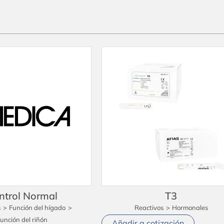
ntrol Normal
T3
s
>
Función del hígado
>
Reactivos
>
Hormonales
unción del riñón
Añadir a cotización