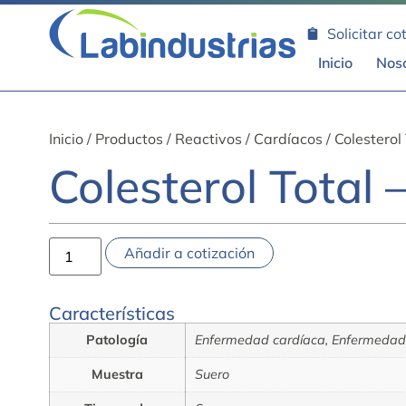
Solicitar co
Inicio
Nos
Inicio
/
Productos
/
Reactivos
/
Cardíacos
/ Colesterol
Colesterol Total
Añadir a cotización
Características
Patología
Enfermedad cardíaca, Enfermedad 
Muestra
Suero