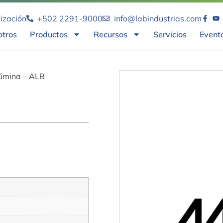
tización
+502 2291-9000
info@labindustrias.com
otros
Productos
Recursos
Servicios
Event
úmina – ALB