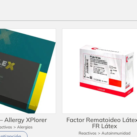
 Allergy XPlorer
Factor Rematoideo Látex
FR Látex
activos
>
Alergias
Reactivos
>
Autoinmunidad
cotización