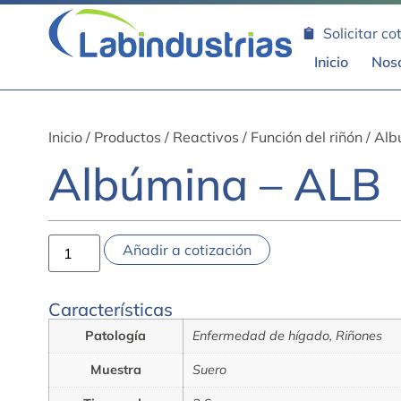
Solicitar co
Inicio
Nos
Inicio
/
Productos
/
Reactivos
/
Función del riñón
/ Alb
Albúmina – ALB
Añadir a cotización
Características
Patología
Enfermedad de hígado, Riñones
Muestra
Suero