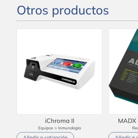
Otros productos
iChroma II
MADX –
Equipos
>
Inmunología
Re
Añadir a cotización
Añadir a 