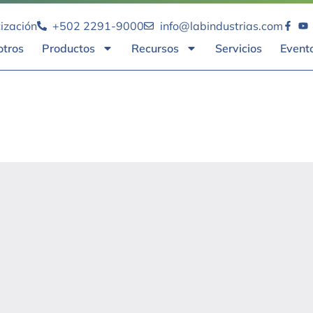
tización
+502 2291-9000
info@labindustrias.com
otros
Productos
Recursos
Servicios
Event