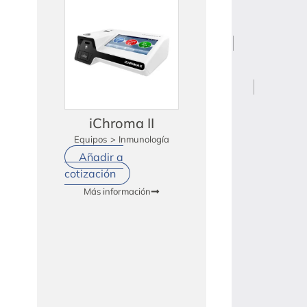
iChroma II
Equipos
>
Inmunología
Añadir a
cotización
Más información