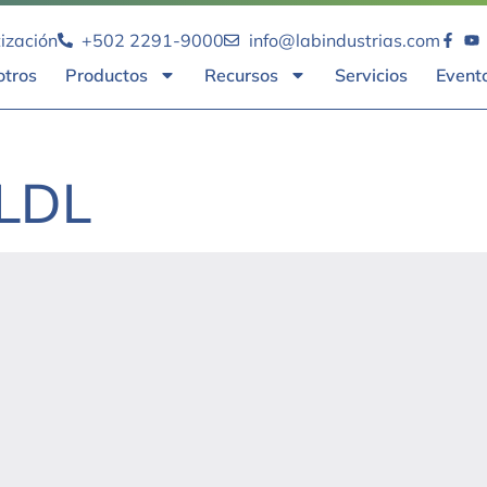
tización
+502 2291-9000
info@labindustrias.com
otros
Productos
Recursos
Servicios
Event
 LDL