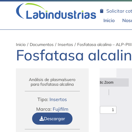
Solicitar co
Inicio
Nos
Inicio
/
Documentos
/
Insertos
/
Fosfatasa alcalina – ALP-PIII
Fosfatasa alcalin
Análisis de plasma/suero
para fosfatasa alcalina
Tipo:
Insertos
Marca:
Fujifilm
Descargar