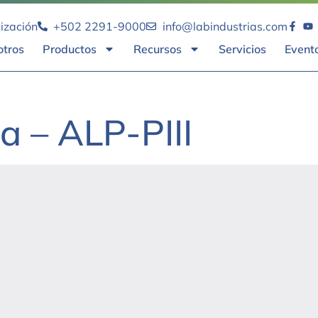
tización
+502 2291-9000
info@labindustrias.com
otros
Productos
Recursos
Servicios
Event
a – ALP-PIII