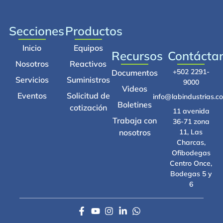
Secciones
Productos
Inicio
Equipos
Recursos
Contácta
Nosotros
Reactivos
+502 2291-
Documentos
Servicios
Suministros
9000
Videos
Eventos
Solicitud de
info@labindustrias.c
Boletines
cotización
11 avenida
Trabaja con
36-71 zona
nosotros
11, Las
Charcas,
Ofibodegas
Centro Once,
Bodegas 5 y
6