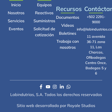
Inicio
Equipos
Recursos
Contácta
Nosotros
Reactivos
+502 2291-
Documentos
Servicios
Suministros
9000
Videos
Eventos
Solicitud de
info@labindustrias.c
Boletines
cotización
11 avenida
Trabaja con
36-71 zona
nosotros
11, Las
Charcas,
Ofibodegas
Centro Once,
Bodegas 5 y
6
Labindutrias, S.A. Todos los derechos reservados
Sitio web desarrollado por Royale Studios