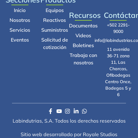
Inicio
Equipos
Recursos
Contácta
Nosotros
Reactivos
+502 2291-
Documentos
Servicios
Suministros
9000
Videos
Eventos
Solicitud de
info@labindustrias.c
Boletines
cotización
11 avenida
Trabaja con
36-71 zona
nosotros
11, Las
Charcas,
Ofibodegas
Centro Once,
Bodegas 5 y
6
Labindutrias, S.A. Todos los derechos reservados
Sitio web desarrollado por Royale Studios