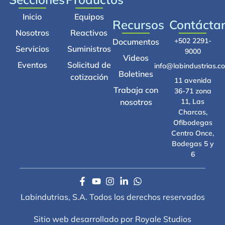
Inicio
Equipos
Recursos
Contácta
Nosotros
Reactivos
+502 2291-
Documentos
Servicios
Suministros
9000
Videos
Eventos
Solicitud de
info@labindustrias.c
Boletines
cotización
11 avenida
Trabaja con
36-71 zona
nosotros
11, Las
Charcas,
Ofibodegas
Centro Once,
Bodegas 5 y
6
Labindutrias, S.A. Todos los derechos reservados
Sitio web desarrollado por Royale Studios