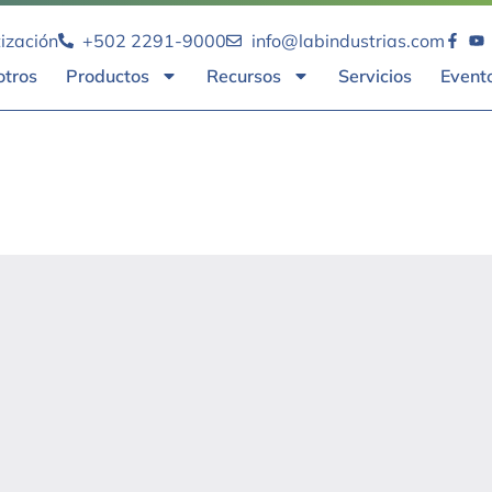
tización
+502 2291-9000
info@labindustrias.com
otros
Productos
Recursos
Servicios
Event