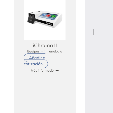
iChroma II
Equipos
>
Inmunología
Añadir a
cotización
Más información