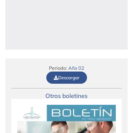
Periodo:
Año 02
Descargar
Otros boletines